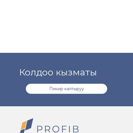
Колдоо кызматы
Пикир калтыруу