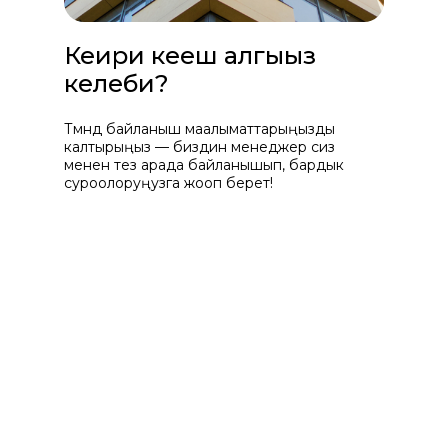
Кеңири кеңеш алгыңыз
келеби?
Төмөндө байланыш маалыматтарыңызды
калтырыңыз — биздин менеджер сиз
менен тез арада байланышып, бардык
суроолоруңузга жооп берет!