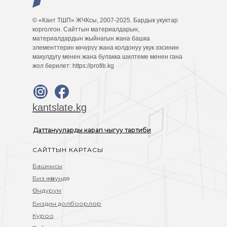
© «Кант ТШП» ЖЧКсы, 2007-2025. Бардык укуктар
корголгон. Сайттын материалдарын,
материалдардын жыйнагын жана башка
элементтерин көчүрүү жана колдонуу укук ээсинин
макулдугу менен жана булакка шилтеме менен гана
жол берилет: https://profib.kg
kantslate.kg
Даттанууларды карап чыгуу тартиби
САЙТТЫН КАРТАСЫ
Башкысы
Биз жөнүндө
Өндүрүм
Биздин долбоорлор
Куроо