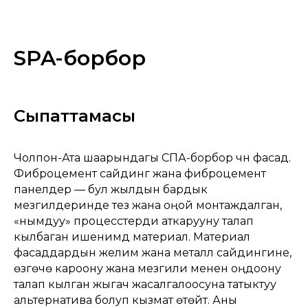
SPA-борбор
Сыпаттамасы
Чолпон-Ата шаарындагы СПА-борбор үчүн фасад.
Фиброцемент сайдинг жана фиброцемент
панелдер — бул жылдын бардык
мезгилдеринде тез жана оңой монтаждалган,
«нымдуу» процесстерди аткарууну талап
кылбаган ишенимдүү материал. Материал
фасаддардын желим жана металл сайдингине,
ѳзгѳчѳ кароону жана мезгили менен оңдоону
талап кылган жыгач жасалгалоосуна татыктуу
альтернатива болуп кызмат ѳтѳйт. Аны