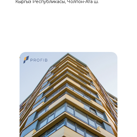
Кыргыз Республикасы, Чолпон-Ата ш.