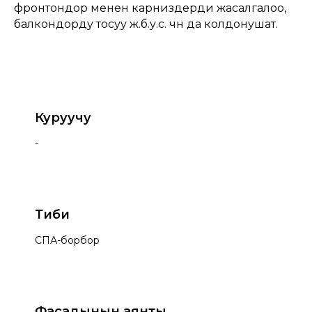
фронтондор менен карниздерди жасалгалоо,
балкондорду тосуу ж.б.у.с. үчүн да колдонушат.
Куруучу
-
Тиби
СПА-борбор
Фасадынын аянты