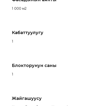
1 000 м2
Кабаттуулугу
1
Блокторунун саны
1
Жайгашуусу